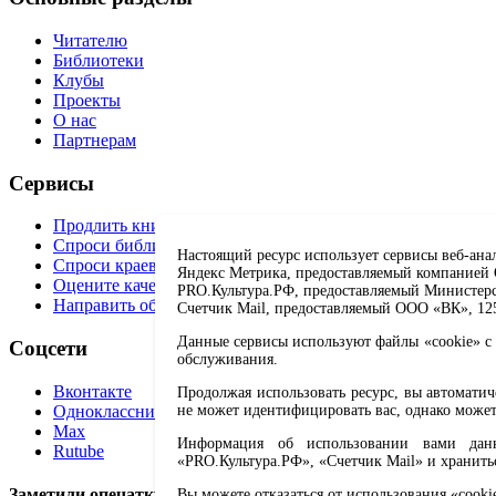
Читателю
Библиотеки
Клубы
Проекты
О нас
Партнерам
Сервисы
Продлить книгу
Спроси библиотекаря
Настоящий ресурс использует сервисы веб-ана
Спроси краеведа
Яндекс Метрика, предоставляемый компанией О
Оцените качество услуг
PRO.Культура.РФ, предоставляемый Министерств
Направить обращение директору
Счетчик Mail, предоставляемый ООО «ВК», 1251
Данные сервисы используют файлы «cookie» с 
Соцсети
обслуживания.
Вконтакте
Продолжая использовать ресурс, вы автомати
Одноклассники
не может идентифицировать вас, однако может
Max
Информация об использовании вами данно
Rutube
«PRO.Культура.РФ», «Счетчик Mail» и хранить
Заметили опечатку? Выделите текст с ошибкой и нажмите 
Вы можете отказаться от использования «cooki