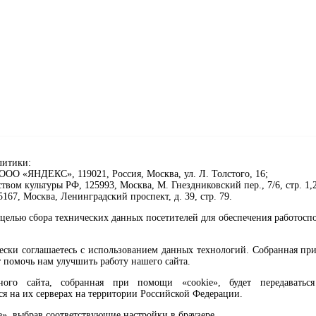
литики:
ОО «ЯНДЕКС», 119021, Россия, Москва, ул. Л. Толстого, 16;
ом культуры РФ, 125993, Москва, М. Гнездниковский пер., 7/6, стр. 1,2
67, Москва, Ленинградский проспект, д. 39, стр. 79.
целью сбора технических данных посетителей для обеспечения работосп
чески соглашаетесь с использованием данных технологий. Собранная п
 помочь нам улучшить работу нашего сайта.
го сайта, собранная при помощи «cookie», будет передаваться 
ся на их серверах на территории Российской Федерации.
клавиши Ctrl+Enter или ссылку ниже
e», выбрав соответствующие настройки в браузере.