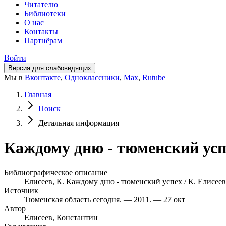
Читателю
Библиотеки
О нас
Контакты
Партнёрам
Войти
Версия для слабовидящих
Мы в
Вконтакте
,
Одноклассники
,
Max
,
Rutube
Главная
Поиск
Детальная информация
Каждому дню - тюменский успе
Библиографическое описание
Елисеев, К. Каждому дню - тюменский успех / К. Елисеев.
Источник
Тюменская область сегодня. — 2011. — 27 окт
Автор
Елисеев, Константин