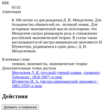
ББК
65.02
Аннотация
К 180-летию со дня рождения Д. И. Менделеева. Для
большинства обывателей он - великий химик. Для
историков экономической мысли неоспоримо, что
Менделеев сыграл решающую роль в становлении
российской экономической теории. В статье также
рассказывается об австро-американсом экономисте И.
Шумпетере, родившемся в один день с Д. И.
Менделеевым.
Ключевые слова
химики, экономисты, экономические теории
Дополнительные точки доступа
Менделеев Д. И. (русский ученый-химик, уроженец
Тобольска : 1834-1907) /о нем/
Шумпетер И. А. (австро-американский экономист :
1883-1950) /о нем/
Действия
Добавить в избранное