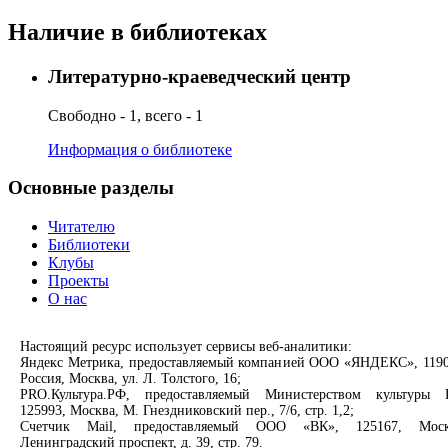
Наличие в библиотеках
Литературно-краеведческий центр
Свободно - 1, всего - 1
Информация о библиотеке
Основные разделы
Читателю
Библиотеки
Клубы
Проекты
О нас
Партнерам
Настоящий ресурс использует сервисы веб-аналитики:
Сервисы
Яндекс Метрика, предоставляемый компанией ООО «ЯНДЕКС», 1190
Россия, Москва, ул. Л. Толстого, 16;
Продлить книгу
PRO.Культура.РФ, предоставляемый Министерством культуры 
125993, Москва, М. Гнездниковский пер., 7/6, стр. 1,2;
Спроси библиотекаря
Счетчик Mail, предоставляемый ООО «ВК», 125167, Моск
Спроси краеведа
Ленинградский проспект, д. 39, стр. 79.