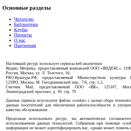
Основные разделы
Читателю
Библиотеки
Клубы
Проекты
О нас
Партнерам
Сервисы
Настоящий ресурс использует сервисы веб-аналитики:
Продлить книгу
Яндекс Метрика, предоставляемый компанией ООО «ЯНДЕКС», 1190
Россия, Москва, ул. Л. Толстого, 16;
Спроси библиотекаря
PRO.Культура.РФ, предоставляемый Министерством культуры 
Спроси краеведа
125993, Москва, М. Гнездниковский пер., 7/6, стр. 1,2;
Оцените качество услуг
Счетчик Mail, предоставляемый ООО «ВК», 125167, Моск
Направить обращение директору
Ленинградский проспект, д. 39, стр. 79.
Соцсети
Данные сервисы используют файлы «cookie» с целью сбора техничес
данных посетителей для обеспечения работоспособности и улучше
качества обслуживания.
Вконтакте
Одноклассники
Продолжая использовать ресурс, вы автоматически соглашаетес
Max
использованием данных технологий. Собранная при помощи «cook
Rutube
информация не может идентифицировать вас, однако может помочь 