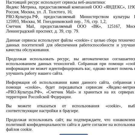
Партнерам
Настоящий ресурс использует сервисы веб-аналитики:
Яндекс Метрика, предоставляемый компанией ООО «ЯНДЕКС», 1190
Россия, Москва, ул. Л. Толстого, 16;
Сервисы
PRO.Культура.РФ, предоставляемый Министерством культуры 
125993, Москва, М. Гнездниковский пер., 7/6, стр. 1,2;
Продлить книгу
Счетчик Mail, предоставляемый ООО «ВК», 125167, Моск
Спроси библиотекаря
Ленинградский проспект, д. 39, стр. 79.
Спроси краеведа
Данные сервисы используют файлы «cookie» с целью сбора техничес
Оцените качество услуг
данных посетителей для обеспечения работоспособности и улучше
Направить обращение директору
качества обслуживания.
Соцсети
Продолжая использовать ресурс, вы автоматически соглашаетес
использованием данных технологий. Собранная при помощи «cook
информация не может идентифицировать вас, однако может помочь 
Вконтакте
улучшить работу нашего сайта.
Одноклассники
Max
Информация об использовании вами данного сайта, собранная 
Rutube
помощи «cookie», будет передаваться сервисам «Яндекс-метрик
«PRO.Культура.РФ», «Счетчик Mail» и храниться на их серверах
территории Российской Федерации.
Заметили опечатку? Выделите текст с ошибкой и нажмите
клавиши Ctrl+Enter или ссылку ниже
Вы можете отказаться от использования «cookie», выб
соответствующие настройки в браузере.
Сообщить об ошибке
Продолжая использовать сайт, вы подтверждаете, что ознакомлен
политикой конфиденциальности сайта и даете согласие на использов
2008 –
2026
© Централизованная городская библиотечная
файлов cookie.
система, 6+