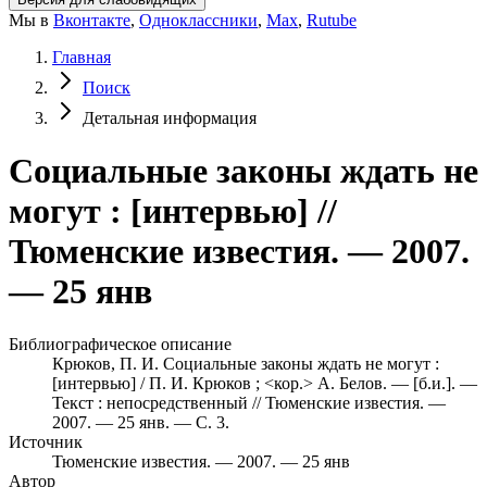
Мы в
Вконтакте
,
Одноклассники
,
Max
,
Rutube
Главная
Поиск
Детальная информация
Социальные законы ждать не
могут : [интервью] //
Тюменские известия. — 2007.
— 25 янв
Библиографическое описание
Крюков, П. И. Социальные законы ждать не могут :
[интервью] / П. И. Крюков ; <кор.> А. Белов. — [б.и.]. —
Текст : непосредственный // Тюменские известия. —
2007. — 25 янв. — С. 3.
Источник
Тюменские известия. — 2007. — 25 янв
Автор