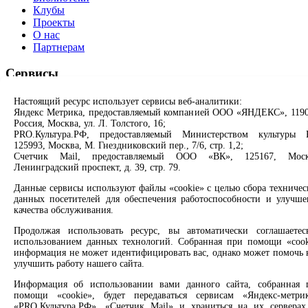
Клубы
Проекты
О нас
Партнерам
Сервисы
Продлить книгу
Настоящий ресурс использует сервисы веб-аналитики:
Спроси библиотекаря
Яндекс Метрика, предоставляемый компанией ООО «ЯНДЕКС», 1190
Россия, Москва, ул. Л. Толстого, 16;
Спроси краеведа
PRO.Культура.РФ, предоставляемый Министерством культуры 
Оцените качество услуг
125993, Москва, М. Гнездниковский пер., 7/6, стр. 1,2;
Направить обращение директору
Счетчик Mail, предоставляемый ООО «ВК», 125167, Моск
Ленинградский проспект, д. 39, стр. 79.
Соцсети
Данные сервисы используют файлы «cookie» с целью сбора техничес
данных посетителей для обеспечения работоспособности и улучше
Вконтакте
качества обслуживания.
Одноклассники
Max
Продолжая использовать ресурс, вы автоматически соглашаетес
Rutube
использованием данных технологий. Собранная при помощи «cook
информация не может идентифицировать вас, однако может помочь 
улучшить работу нашего сайта.
Заметили опечатку? Выделите текст с ошибкой и нажмите
клавиши Ctrl+Enter или ссылку ниже
Информация об использовании вами данного сайта, собранная 
помощи «cookie», будет передаваться сервисам «Яндекс-метрик
«PRO.Культура.РФ», «Счетчик Mail» и храниться на их серверах
Сообщить об ошибке