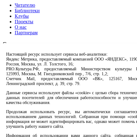
Читателю
Библиотеки
Клубы
Проекты
О нас
Партнерам
Сервисы
Настоящий ресурс использует сервисы веб-аналитики:
Продлить книгу
Яндекс Метрика, предоставляемый компанией ООО «ЯНДЕКС», 1190
Спроси библиотекаря
Россия, Москва, ул. Л. Толстого, 16;
Спроси краеведа
PRO.Культура.РФ, предоставляемый Министерством культуры 
Оцените качество услуг
125993, Москва, М. Гнездниковский пер., 7/6, стр. 1,2;
Направить обращение директору
Счетчик Mail, предоставляемый ООО «ВК», 125167, Моск
Ленинградский проспект, д. 39, стр. 79.
Соцсети
Данные сервисы используют файлы «cookie» с целью сбора техничес
данных посетителей для обеспечения работоспособности и улучше
Вконтакте
качества обслуживания.
Одноклассники
Продолжая использовать ресурс, вы автоматически соглашаетес
Max
использованием данных технологий. Собранная при помощи «cook
Rutube
информация не может идентифицировать вас, однако может помочь 
улучшить работу нашего сайта.
Заметили опечатку? Выделите текст с ошибкой и нажмите
клавиши Ctrl+Enter или ссылку ниже
Информация об использовании вами данного сайта, собранная 