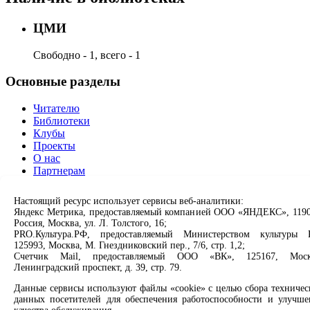
ЦМИ
Свободно - 1, всего - 1
Основные разделы
Читателю
Библиотеки
Клубы
Проекты
О нас
Партнерам
Сервисы
Настоящий ресурс использует сервисы веб-аналитики:
Яндекс Метрика, предоставляемый компанией ООО «ЯНДЕКС», 1190
Россия, Москва, ул. Л. Толстого, 16;
Продлить книгу
PRO.Культура.РФ, предоставляемый Министерством культуры 
Спроси библиотекаря
125993, Москва, М. Гнездниковский пер., 7/6, стр. 1,2;
Спроси краеведа
Счетчик Mail, предоставляемый ООО «ВК», 125167, Моск
Оцените качество услуг
Ленинградский проспект, д. 39, стр. 79.
Направить обращение директору
Данные сервисы используют файлы «cookie» с целью сбора техничес
Соцсети
данных посетителей для обеспечения работоспособности и улучше