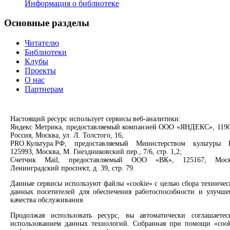
Информация о библиотеке
Основные разделы
Читателю
Библиотеки
Клубы
Проекты
О нас
Партнерам
Сервисы
Настоящий ресурс использует сервисы веб-аналитики:
Яндекс Метрика, предоставляемый компанией ООО «ЯНДЕКС», 1190
Продлить книгу
Россия, Москва, ул. Л. Толстого, 16;
Спроси библиотекаря
PRO.Культура.РФ, предоставляемый Министерством культуры 
Спроси краеведа
125993, Москва, М. Гнездниковский пер., 7/6, стр. 1,2;
Оцените качество услуг
Счетчик Mail, предоставляемый ООО «ВК», 125167, Моск
Направить обращение директору
Ленинградский проспект, д. 39, стр. 79.
Данные сервисы используют файлы «cookie» с целью сбора техничес
Соцсети
данных посетителей для обеспечения работоспособности и улучше
качества обслуживания.
Вконтакте
Одноклассники
Продолжая использовать ресурс, вы автоматически соглашаетес
Max
использованием данных технологий. Собранная при помощи «cook