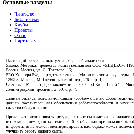
Основные разделы
Читателю
Библиотеки
Клубы
Проекты
О нас
Партнерам
Сервисы
Настоящий ресурс использует сервисы веб-аналитики:
Продлить книгу
Яндекс Метрика, предоставляемый компанией ООО «ЯНДЕКС», 1190
Спроси библиотекаря
Россия, Москва, ул. Л. Толстого, 16;
Спроси краеведа
PRO.Культура.РФ, предоставляемый Министерством культуры 
125993, Москва, М. Гнездниковский пер., 7/6, стр. 1,2;
Оцените качество услуг
Счетчик Mail, предоставляемый ООО «ВК», 125167, Моск
Направить обращение директору
Ленинградский проспект, д. 39, стр. 79.
Соцсети
Данные сервисы используют файлы «cookie» с целью сбора техничес
данных посетителей для обеспечения работоспособности и улучше
качества обслуживания.
Вконтакте
Одноклассники
Продолжая использовать ресурс, вы автоматически соглашаетес
Max
использованием данных технологий. Собранная при помощи «cook
Rutube
информация не может идентифицировать вас, однако может помочь 
улучшить работу нашего сайта.