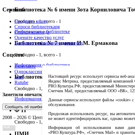
Библиотека № 6 имени Зота Корниловича Т
Сервисы
Свободно - 1, всего - 1
Продлить книгу
Спроси библиотекаря
Информация о библиотеке
Спроси краеведа
Оцените качество услуг
Библиотека № 7 имени И.М. Ермакова
Направить обращение директору
Соцсети
Свободно - 1, всего - 1
Информация о библиотеке
Вконтакте
Одноклассники
Библиотека № 8 имени А.П. Чехова
Настоящий ресурс использует сервисы веб-ана
Max
Яндекс Метрика, предоставляемый компанией О
Rutube
PRO.Культура.РФ, предоставляемый Министерств
Свободно - 1, всего - 1
Счетчик Mail, предоставляемый ООО «ВК», 1251
Заметили опечатку? Выделите текст с ошибкой и нажмите 
Информация о библиотеке
Данные сервисы используют файлы «cookie» с 
обслуживания.
Сообщить об ошибке
Ф 11
Продолжая использовать ресурс, вы автомати
2008 –
2026
© Централизованная городская библиотечная систе
не может идентифицировать вас, однако может
Свободно - 1, всего - 1
Информация об использовании вами данно
«PRO.Культура.РФ», «Счетчик Mail» и хранить
ЦМИ