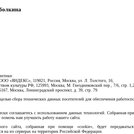
оболкина
литики:
ОО «ЯНДЕКС», 119021, Россия, Москва, ул. Л. Толстого, 16;
ом культуры РФ, 125993, Москва, М. Гнездниковский пер., 7/6, стр. 1,2
67, Москва, Ленинградский проспект, д. 39, стр. 79.
клавиши Ctrl+Enter или ссылку ниже
целью сбора технических данных посетителей для обеспечения работосп
чески соглашаетесь с использованием данных технологий. Собранная п
ма, 6+
 помочь нам улучшить работу нашего сайта.
го сайта, собранная при помощи «cookie», будет передаваться 
ся на их серверах на территории Российской Федерации.