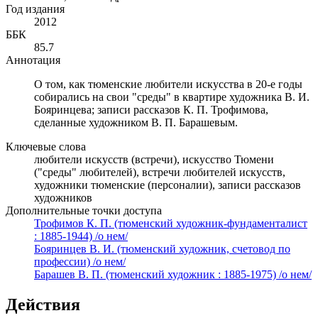
Год издания
2012
ББК
85.7
Аннотация
О том, как тюменские любители искусства в 20-е годы
собирались на свои "среды" в квартире художника В. И.
Бояринцева; записи рассказов К. П. Трофимова,
сделанные художником В. П. Барашевым.
Ключевые слова
любители искусств (встречи), искусство Тюмени
("среды" любителей), встречи любителей искусств,
художники тюменские (персоналии), записи рассказов
художников
Дополнительные точки доступа
Трофимов К. П. (тюменский художник-фундаменталист
: 1885-1944) /о нем/
Бояринцев В. И. (тюменский художник, счетовод по
профессии) /о нем/
Барашев В. П. (тюменский художник : 1885-1975) /о нем/
Действия