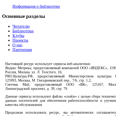
Информация о библиотеке
Основные разделы
Читателю
Библиотеки
Клубы
Проекты
О нас
Партнерам
Сервисы
Настоящий ресурс использует сервисы веб-аналитики:
Яндекс Метрика, предоставляемый компанией ООО «ЯНДЕКС», 1190
Продлить книгу
Россия, Москва, ул. Л. Толстого, 16;
Спроси библиотекаря
PRO.Культура.РФ, предоставляемый Министерством культуры 
Спроси краеведа
125993, Москва, М. Гнездниковский пер., 7/6, стр. 1,2;
Оцените качество услуг
Счетчик Mail, предоставляемый ООО «ВК», 125167, Моск
Направить обращение директору
Ленинградский проспект, д. 39, стр. 79.
Данные сервисы используют файлы «cookie» с целью сбора техничес
Соцсети
данных посетителей для обеспечения работоспособности и улучше
качества обслуживания.
Вконтакте
Продолжая использовать ресурс, вы автоматически соглашаетес
Одноклассники