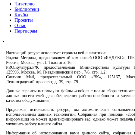
Читателю
Библиотеки
Клубы
Проекты
О нас
Партнерам
Сервисы
Настоящий ресурс использует сервисы веб-аналитики:
Продлить книгу
Яндекс Метрика, предоставляемый компанией ООО «ЯНДЕКС», 1190
Спроси библиотекаря
Россия, Москва, ул. Л. Толстого, 16;
Спроси краеведа
PRO.Культура.РФ, предоставляемый Министерством культуры 
Оцените качество услуг
125993, Москва, М. Гнездниковский пер., 7/6, стр. 1,2;
Направить обращение директору
Счетчик Mail, предоставляемый ООО «ВК», 125167, Моск
Ленинградский проспект, д. 39, стр. 79.
Соцсети
Данные сервисы используют файлы «cookie» с целью сбора техничес
данных посетителей для обеспечения работоспособности и улучше
Вконтакте
качества обслуживания.
Одноклассники
Продолжая использовать ресурс, вы автоматически соглашаетес
Max
использованием данных технологий. Собранная при помощи «cook
Rutube
информация не может идентифицировать вас, однако может помочь 
улучшить работу нашего сайта.
Заметили опечатку? Выделите текст с ошибкой и нажмите
клавиши Ctrl+Enter или ссылку ниже
Информация об использовании вами данного сайта, собранная 