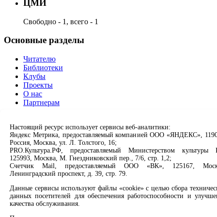
ЦМИ
Свободно - 1, всего - 1
Основные разделы
Читателю
Библиотеки
Клубы
Проекты
О нас
Партнерам
Сервисы
Настоящий ресурс использует сервисы веб-аналитики:
Яндекс Метрика, предоставляемый компанией ООО «ЯНДЕКС», 1190
Продлить книгу
Россия, Москва, ул. Л. Толстого, 16;
Спроси библиотекаря
PRO.Культура.РФ, предоставляемый Министерством культуры 
Спроси краеведа
125993, Москва, М. Гнездниковский пер., 7/6, стр. 1,2;
Оцените качество услуг
Счетчик Mail, предоставляемый ООО «ВК», 125167, Моск
Ленинградский проспект, д. 39, стр. 79.
Направить обращение директору
Данные сервисы используют файлы «cookie» с целью сбора техничес
Соцсети
данных посетителей для обеспечения работоспособности и улучше
качества обслуживания.
Вконтакте