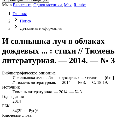
Мы в
Вконтакте
,
Одноклассники
,
Max
,
Rutube
Главная
Поиск
Детальная информация
И солнышка луч в облаках
дождевых ... : стихи // Тюмень
литературная. — 2014. — № 3
Библиографическое описание
И солнышка луч в облаках дождевых ... : стихи. — [б.и.]
// Тюмень литературная. — 2014. — № 3. — С. 18-19.
Источник
Тюмень литературная. — 2014. — № 3
Год издания
2014
ББК
84(2Рос=Рус)6
Ключевые слова