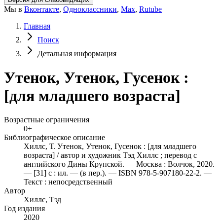
Мы в
Вконтакте
,
Одноклассники
,
Max
,
Rutube
Главная
Поиск
Детальная информация
Утенок, Утенок, Гусенок :
[для младшего возраста]
Возрастные ограничения
0+
Библиографическое описание
Хиллс, Т. Утенок, Утенок, Гусенок : [для младшего
возраста] / автор и художник Тэд Хиллс ; перевод с
английского Дины Крупской. — Москва : Волчок, 2020.
— [31] с : ил. — (в пер.). — ISBN 978-5-907180-22-2. —
Текст : непосредственный
Автор
Хиллс, Тэд
Год издания
2020