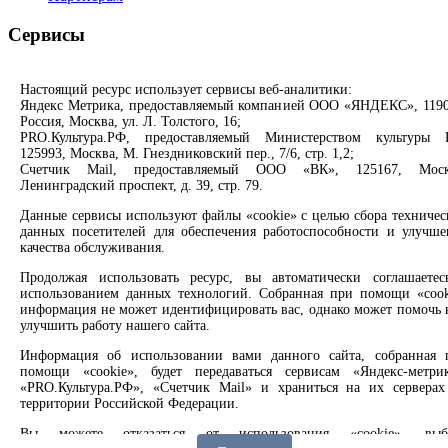
Сервисы
Продлить книгу
Настоящий ресурс использует сервисы веб-аналитики:
Спроси библиотекаря
Яндекс Метрика, предоставляемый компанией ООО «ЯНДЕКС», 1190
Спроси краеведа
Россия, Москва, ул. Л. Толстого, 16;
Оцените качество услуг
PRO.Культура.РФ, предоставляемый Министерством культуры 
Направить обращение директору
125993, Москва, М. Гнездниковский пер., 7/6, стр. 1,2;
Счетчик Mail, предоставляемый ООО «ВК», 125167, Моск
Соцсети
Ленинградский проспект, д. 39, стр. 79.
Данные сервисы используют файлы «cookie» с целью сбора техничес
Вконтакте
данных посетителей для обеспечения работоспособности и улучше
Одноклассники
качества обслуживания.
Max
Rutube
Продолжая использовать ресурс, вы автоматически соглашаетес
использованием данных технологий. Собранная при помощи «cook
информация не может идентифицировать вас, однако может помочь 
Заметили опечатку? Выделите текст с ошибкой и нажмите
улучшить работу нашего сайта.
клавиши Ctrl+Enter или ссылку ниже
Информация об использовании вами данного сайта, собранная 
помощи «cookie», будет передаваться сервисам «Яндекс-метрик
Сообщить об ошибке
«PRO.Культура.РФ», «Счетчик Mail» и храниться на их серверах
территории Российской Федерации.
2008 –
2026
© Централизованная городская библиотечная
система, 6+
Вы можете отказаться от использования «cookie», выб