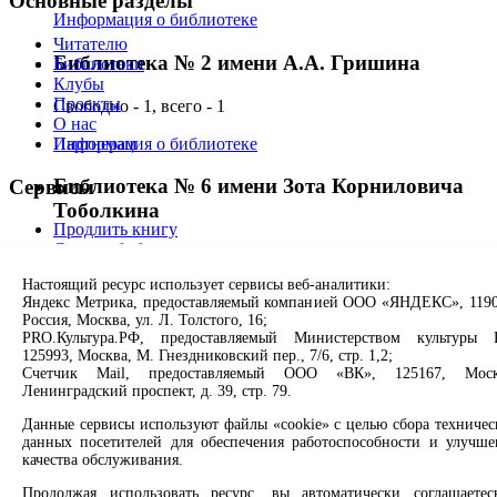
Основные разделы
Информация о библиотеке
Читателю
Библиотека № 2 имени А.А. Гришина
Библиотеки
Клубы
Проекты
Свободно - 1, всего - 1
О нас
Информация о библиотеке
Партнерам
Библиотека № 6 имени Зота Корниловича
Сервисы
Тоболкина
Продлить книгу
Спроси библиотекаря
Свободно - 1, всего - 1
Спроси краеведа
Настоящий ресурс использует сервисы веб-аналитики:
Оцените качество услуг
Информация о библиотеке
Яндекс Метрика, предоставляемый компанией ООО «ЯНДЕКС», 1190
Направить обращение директору
Россия, Москва, ул. Л. Толстого, 16;
Библиотека № 7 имени И.М. Ермакова
PRO.Культура.РФ, предоставляемый Министерством культуры 
Соцсети
125993, Москва, М. Гнездниковский пер., 7/6, стр. 1,2;
Счетчик Mail, предоставляемый ООО «ВК», 125167, Моск
Свободно - 1, всего - 1
Ленинградский проспект, д. 39, стр. 79.
Вконтакте
Информация о библиотеке
Одноклассники
Данные сервисы используют файлы «cookie» с целью сбора техничес
Max
данных посетителей для обеспечения работоспособности и улучше
Rutube
Библиотека № 8 имени А.П. Чехова
качества обслуживания.
Продолжая использовать ресурс, вы автоматически соглашаетес