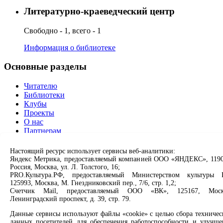
Литературно-краеведческий центр
Свободно - 1, всего - 1
Информация о библиотеке
Основные разделы
Читателю
Библиотеки
Клубы
Проекты
О нас
Партнерам
Сервисы
Настоящий ресурс использует сервисы веб-аналитики:
Яндекс Метрика, предоставляемый компанией ООО «ЯНДЕКС», 1190
Россия, Москва, ул. Л. Толстого, 16;
Продлить книгу
PRO.Культура.РФ, предоставляемый Министерством культуры 
Спроси библиотекаря
125993, Москва, М. Гнездниковский пер., 7/6, стр. 1,2;
Спроси краеведа
Счетчик Mail, предоставляемый ООО «ВК», 125167, Моск
Оцените качество услуг
Ленинградский проспект, д. 39, стр. 79.
Направить обращение директору
Данные сервисы используют файлы «cookie» с целью сбора техничес
данных посетителей для обеспечения работоспособности и улучше