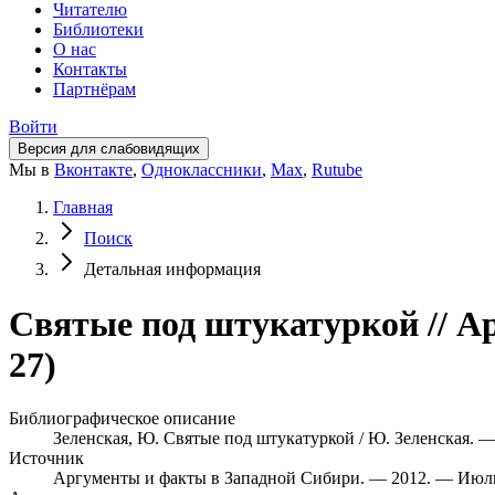
Читателю
Библиотеки
О нас
Контакты
Партнёрам
Войти
Версия для слабовидящих
Мы в
Вконтакте
,
Одноклассники
,
Max
,
Rutube
Главная
Поиск
Детальная информация
Святые под штукатуркой // А
27)
Библиографическое описание
Зеленская, Ю. Святые под штукатуркой / Ю. Зеленская. —
Источник
Аргументы и факты в Западной Сибири. — 2012. — Июль