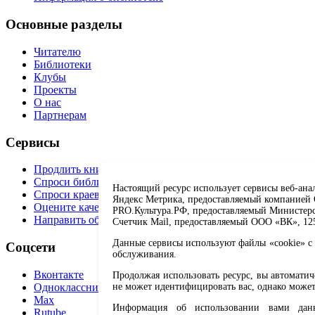
Основные разделы
Читателю
Библиотеки
Клубы
Проекты
О нас
Партнерам
Сервисы
Продлить книгу
Спроси библиотекаря
Настоящий ресурс использует сервисы веб-ана
Спроси краеведа
Яндекс Метрика, предоставляемый компанией О
Оцените качество услуг
PRO.Культура.РФ, предоставляемый Министерств
Направить обращение директору
Счетчик Mail, предоставляемый ООО «ВК», 1251
Данные сервисы используют файлы «cookie» с 
Соцсети
обслуживания.
Вконтакте
Продолжая использовать ресурс, вы автомати
Одноклассники
не может идентифицировать вас, однако может
Max
Информация об использовании вами данно
Rutube