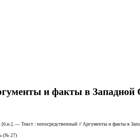
ргументы и факты в Западной
 [б.и.]. — Текст : непосредственный // Аргументы и факты в За
 (№ 27)