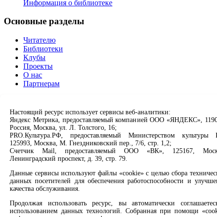
Информация о библиотеке
Основные разделы
Читателю
Библиотеки
Клубы
Проекты
О нас
Партнерам
Сервисы
Настоящий ресурс использует сервисы веб-аналитики:
Яндекс Метрика, предоставляемый компанией ООО «ЯНДЕКС», 1190
Продлить книгу
Россия, Москва, ул. Л. Толстого, 16;
Спроси библиотекаря
PRO.Культура.РФ, предоставляемый Министерством культуры 
Спроси краеведа
125993, Москва, М. Гнездниковский пер., 7/6, стр. 1,2;
Оцените качество услуг
Счетчик Mail, предоставляемый ООО «ВК», 125167, Моск
Направить обращение директору
Ленинградский проспект, д. 39, стр. 79.
Данные сервисы используют файлы «cookie» с целью сбора техничес
Соцсети
данных посетителей для обеспечения работоспособности и улучше
качества обслуживания.
Вконтакте
Одноклассники
Продолжая использовать ресурс, вы автоматически соглашаетес
Max
использованием данных технологий. Собранная при помощи «cook