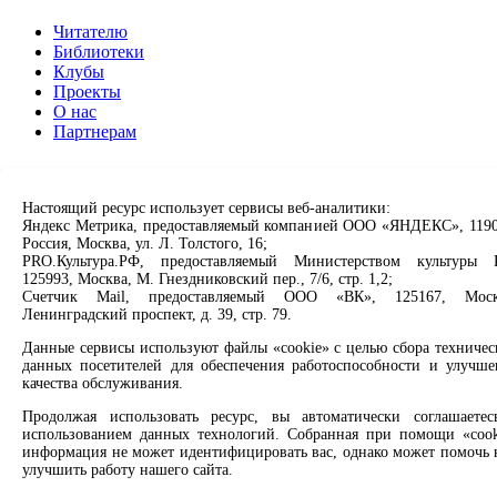
Читателю
Библиотеки
Клубы
Проекты
О нас
Партнерам
Сервисы
Настоящий ресурс использует сервисы веб-аналитики:
Продлить книгу
Яндекс Метрика, предоставляемый компанией ООО «ЯНДЕКС», 1190
Спроси библиотекаря
Россия, Москва, ул. Л. Толстого, 16;
Спроси краеведа
PRO.Культура.РФ, предоставляемый Министерством культуры 
Оцените качество услуг
125993, Москва, М. Гнездниковский пер., 7/6, стр. 1,2;
Направить обращение директору
Счетчик Mail, предоставляемый ООО «ВК», 125167, Моск
Ленинградский проспект, д. 39, стр. 79.
Соцсети
Данные сервисы используют файлы «cookie» с целью сбора техничес
данных посетителей для обеспечения работоспособности и улучше
Вконтакте
качества обслуживания.
Одноклассники
Продолжая использовать ресурс, вы автоматически соглашаетес
Max
использованием данных технологий. Собранная при помощи «cook
Rutube
информация не может идентифицировать вас, однако может помочь 
улучшить работу нашего сайта.
Заметили опечатку? Выделите текст с ошибкой и нажмите