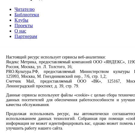
Читателю
Библиотеки
Клубы
Проекты
О нас
Партнерам
Сервисы
Настоящий ресурс использует сервисы веб-аналитики:
Продлить книгу
Яндекс Метрика, предоставляемый компанией ООО «ЯНДЕКС», 1190
Спроси библиотекаря
Россия, Москва, ул. Л. Толстого, 16;
Спроси краеведа
PRO.Культура.РФ, предоставляемый Министерством культуры 
Оцените качество услуг
125993, Москва, М. Гнездниковский пер., 7/6, стр. 1,2;
Направить обращение директору
Счетчик Mail, предоставляемый ООО «ВК», 125167, Моск
Ленинградский проспект, д. 39, стр. 79.
Соцсети
Данные сервисы используют файлы «cookie» с целью сбора техничес
данных посетителей для обеспечения работоспособности и улучше
Вконтакте
качества обслуживания.
Одноклассники
Продолжая использовать ресурс, вы автоматически соглашаетес
Max
использованием данных технологий. Собранная при помощи «cook
Rutube
информация не может идентифицировать вас, однако может помочь 
улучшить работу нашего сайта.
Заметили опечатку? Выделите текст с ошибкой и нажмите