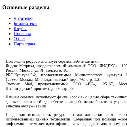
Основные разделы
Читателю
Библиотеки
Клубы
Проекты
О нас
Партнерам
Сервисы
Настоящий ресурс использует сервисы веб-аналитики:
Продлить книгу
Яндекс Метрика, предоставляемый компанией ООО «ЯНДЕКС», 1190
Россия, Москва, ул. Л. Толстого, 16;
Спроси библиотекаря
PRO.Культура.РФ, предоставляемый Министерством культуры 
Спроси краеведа
125993, Москва, М. Гнездниковский пер., 7/6, стр. 1,2;
Оцените качество услуг
Счетчик Mail, предоставляемый ООО «ВК», 125167, Моск
Направить обращение директору
Ленинградский проспект, д. 39, стр. 79.
Соцсети
Данные сервисы используют файлы «cookie» с целью сбора техничес
данных посетителей для обеспечения работоспособности и улучше
качества обслуживания.
Вконтакте
Одноклассники
Продолжая использовать ресурс, вы автоматически соглашаетес
Max
использованием данных технологий. Собранная при помощи «cook
Rutube
информация не может идентифицировать вас, однако может помочь 