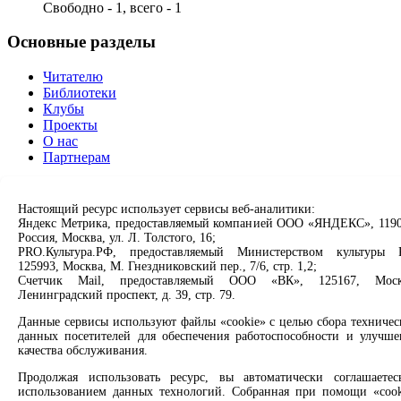
Свободно - 1, всего - 1
Основные разделы
Читателю
Библиотеки
Клубы
Проекты
О нас
Партнерам
Сервисы
Настоящий ресурс использует сервисы веб-аналитики:
Яндекс Метрика, предоставляемый компанией ООО «ЯНДЕКС», 1190
Продлить книгу
Россия, Москва, ул. Л. Толстого, 16;
Спроси библиотекаря
PRO.Культура.РФ, предоставляемый Министерством культуры 
Спроси краеведа
125993, Москва, М. Гнездниковский пер., 7/6, стр. 1,2;
Оцените качество услуг
Счетчик Mail, предоставляемый ООО «ВК», 125167, Моск
Направить обращение директору
Ленинградский проспект, д. 39, стр. 79.
Данные сервисы используют файлы «cookie» с целью сбора техничес
Соцсети
данных посетителей для обеспечения работоспособности и улучше
качества обслуживания.
Вконтакте
Одноклассники
Продолжая использовать ресурс, вы автоматически соглашаетес
использованием данных технологий. Собранная при помощи «cook
Max