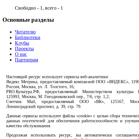
Свободно - 1, всего - 1
Основные разделы
Читателю
Библиотеки
Клубы
Проекты
О нас
Партнерам
Сервисы
Настоящий ресурс использует сервисы веб-аналитики:
Яндекс Метрика, предоставляемый компанией ООО «ЯНДЕКС», 1190
Продлить книгу
Россия, Москва, ул. Л. Толстого, 16;
Спроси библиотекаря
PRO.Культура.РФ, предоставляемый Министерством культуры 
Спроси краеведа
125993, Москва, М. Гнездниковский пер., 7/6, стр. 1,2;
Оцените качество услуг
Счетчик Mail, предоставляемый ООО «ВК», 125167, Моск
Направить обращение директору
Ленинградский проспект, д. 39, стр. 79.
Данные сервисы используют файлы «cookie» с целью сбора техничес
Соцсети
данных посетителей для обеспечения работоспособности и улучше
качества обслуживания.
Вконтакте
Продолжая использовать ресурс, вы автоматически соглашаетес
Одноклассники