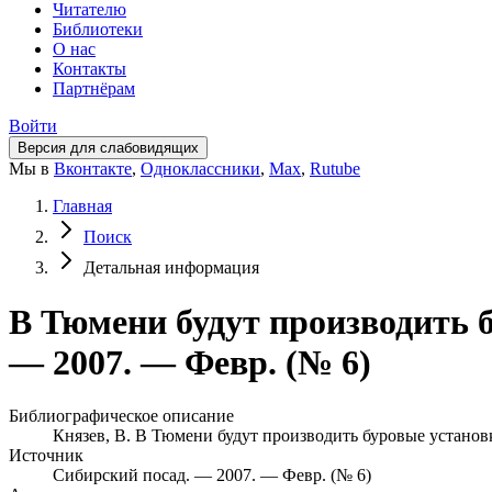
Читателю
Библиотеки
О нас
Контакты
Партнёрам
Войти
Версия для слабовидящих
Мы в
Вконтакте
,
Одноклассники
,
Max
,
Rutube
Главная
Поиск
Детальная информация
В Тюмени будут производить б
— 2007. — Февр. (№ 6)
Библиографическое описание
Князев, В. В Тюмени будут производить буровые установки
Источник
Сибирский посад. — 2007. — Февр. (№ 6)