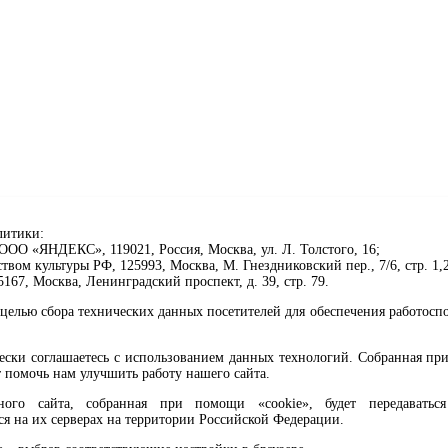
литики:
ОО «ЯНДЕКС», 119021, Россия, Москва, ул. Л. Толстого, 16;
ом культуры РФ, 125993, Москва, М. Гнездниковский пер., 7/6, стр. 1,2
67, Москва, Ленинградский проспект, д. 39, стр. 79.
целью сбора технических данных посетителей для обеспечения работосп
чески соглашаетесь с использованием данных технологий. Собранная п
 помочь нам улучшить работу нашего сайта.
го сайта, собранная при помощи «cookie», будет передаваться 
ся на их серверах на территории Российской Федерации.