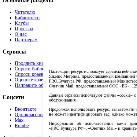
Основные разделы
Читателю
Библиотеки
Клубы
Проекты
О нас
Партнерам
Сервисы
Продлить книгу
Спроси библиотекаря
Настоящий ресурс использует сервисы веб-ана
Спроси краеведа
Яндекс Метрика, предоставляемый компанией О
Оцените качество услуг
PRO.Культура.РФ, предоставляемый Министерств
Направить обращение директору
Счетчик Mail, предоставляемый ООО «ВК», 1251
Данные сервисы используют файлы «cookie» с 
Соцсети
обслуживания.
Вконтакте
Продолжая использовать ресурс, вы автомати
Одноклассники
не может идентифицировать вас, однако может
Max
Информация об использовании вами данно
Rutube
«PRO.Культура.РФ», «Счетчик Mail» и хранить