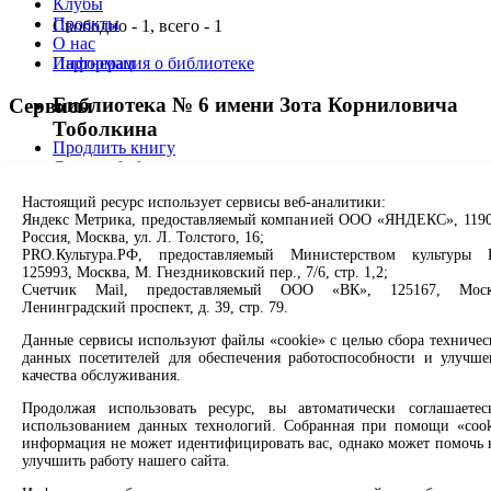
Клубы
Проекты
Свободно - 1, всего - 1
О нас
Информация о библиотеке
Партнерам
Библиотека № 6 имени Зота Корниловича
Сервисы
Тоболкина
Продлить книгу
Спроси библиотекаря
Свободно - 1, всего - 1
Спроси краеведа
Настоящий ресурс использует сервисы веб-аналитики:
Оцените качество услуг
Информация о библиотеке
Яндекс Метрика, предоставляемый компанией ООО «ЯНДЕКС», 1190
Направить обращение директору
Россия, Москва, ул. Л. Толстого, 16;
Библиотека № 7 имени И.М. Ермакова
PRO.Культура.РФ, предоставляемый Министерством культуры 
Соцсети
125993, Москва, М. Гнездниковский пер., 7/6, стр. 1,2;
Счетчик Mail, предоставляемый ООО «ВК», 125167, Моск
Свободно - 1, всего - 1
Ленинградский проспект, д. 39, стр. 79.
Вконтакте
Информация о библиотеке
Одноклассники
Данные сервисы используют файлы «cookie» с целью сбора техничес
Max
данных посетителей для обеспечения работоспособности и улучше
Rutube
Библиотека № 8 имени А.П. Чехова
качества обслуживания.
Продолжая использовать ресурс, вы автоматически соглашаетес
Заметили опечатку? Выделите текст с ошибкой и нажмите
Свободно - 1, всего - 1
использованием данных технологий. Собранная при помощи «cook
клавиши Ctrl+Enter или ссылку ниже
информация не может идентифицировать вас, однако может помочь 
Информация о библиотеке
улучшить работу нашего сайта.
Сообщить об ошибке