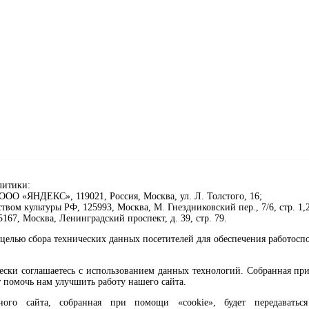
литики:
ОО «ЯНДЕКС», 119021, Россия, Москва, ул. Л. Толстого, 16;
ом культуры РФ, 125993, Москва, М. Гнездниковский пер., 7/6, стр. 1,2
67, Москва, Ленинградский проспект, д. 39, стр. 79.
целью сбора технических данных посетителей для обеспечения работосп
чески соглашаетесь с использованием данных технологий. Собранная п
 помочь нам улучшить работу нашего сайта.
го сайта, собранная при помощи «cookie», будет передаваться 