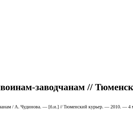
оинам-заводчанам // Тюменски
ам / А. Чудинова. — [б.и.] // Тюменский курьер. — 2010. — 4 м