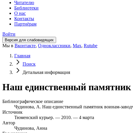
Читателю
Библиотеки
О нас
Контакты
Партнёрам
Войти
Версия для слабовидящих
Мы в
Вконтакте
,
Одноклассники
,
Max
,
Rutube
Главная
Поиск
Детальная информация
Наш единственный памятник в
Библиографическое описание
Чудинова, А. Наш единственный памятник воинам-заводчан
Источник
Тюменский курьер. — 2010. — 4 марта
Автор
Чудинова, Анна