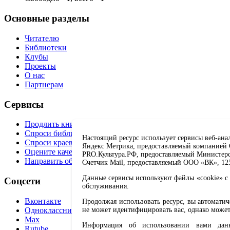
Основные разделы
Читателю
Библиотеки
Клубы
Проекты
О нас
Партнерам
Сервисы
Продлить книгу
Спроси библиотекаря
Настоящий ресурс использует сервисы веб-ана
Спроси краеведа
Яндекс Метрика, предоставляемый компанией О
Оцените качество услуг
PRO.Культура.РФ, предоставляемый Министерств
Направить обращение директору
Счетчик Mail, предоставляемый ООО «ВК», 1251
Данные сервисы используют файлы «cookie» с 
Соцсети
обслуживания.
Вконтакте
Продолжая использовать ресурс, вы автомати
Одноклассники
не может идентифицировать вас, однако может
Max
Информация об использовании вами данно
Rutube