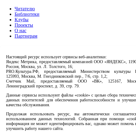
Читателю
Библиотеки
Клубы
Проекты
О нас
Партнерам
Сервисы
Настоящий ресурс использует сервисы веб-аналитики:
Продлить книгу
Яндекс Метрика, предоставляемый компанией ООО «ЯНДЕКС», 1190
Спроси библиотекаря
Россия, Москва, ул. Л. Толстого, 16;
Спроси краеведа
PRO.Культура.РФ, предоставляемый Министерством культуры 
Оцените качество услуг
125993, Москва, М. Гнездниковский пер., 7/6, стр. 1,2;
Направить обращение директору
Счетчик Mail, предоставляемый ООО «ВК», 125167, Моск
Ленинградский проспект, д. 39, стр. 79.
Соцсети
Данные сервисы используют файлы «cookie» с целью сбора техничес
данных посетителей для обеспечения работоспособности и улучше
Вконтакте
качества обслуживания.
Одноклассники
Продолжая использовать ресурс, вы автоматически соглашаетес
Max
использованием данных технологий. Собранная при помощи «cook
Rutube
информация не может идентифицировать вас, однако может помочь 
улучшить работу нашего сайта.
Заметили опечатку? Выделите текст с ошибкой и нажмите