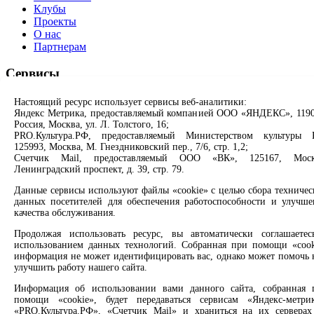
Клубы
Проекты
О нас
Партнерам
Сервисы
Продлить книгу
Настоящий ресурс использует сервисы веб-аналитики:
Спроси библиотекаря
Яндекс Метрика, предоставляемый компанией ООО «ЯНДЕКС», 1190
Россия, Москва, ул. Л. Толстого, 16;
Спроси краеведа
PRO.Культура.РФ, предоставляемый Министерством культуры 
Оцените качество услуг
125993, Москва, М. Гнездниковский пер., 7/6, стр. 1,2;
Направить обращение директору
Счетчик Mail, предоставляемый ООО «ВК», 125167, Моск
Ленинградский проспект, д. 39, стр. 79.
Соцсети
Данные сервисы используют файлы «cookie» с целью сбора техничес
данных посетителей для обеспечения работоспособности и улучше
Вконтакте
качества обслуживания.
Одноклассники
Max
Продолжая использовать ресурс, вы автоматически соглашаетес
Rutube
использованием данных технологий. Собранная при помощи «cook
информация не может идентифицировать вас, однако может помочь 
улучшить работу нашего сайта.
Заметили опечатку? Выделите текст с ошибкой и нажмите
клавиши Ctrl+Enter или ссылку ниже
Информация об использовании вами данного сайта, собранная 
помощи «cookie», будет передаваться сервисам «Яндекс-метрик
«PRO.Культура.РФ», «Счетчик Mail» и храниться на их серверах
Сообщить об ошибке