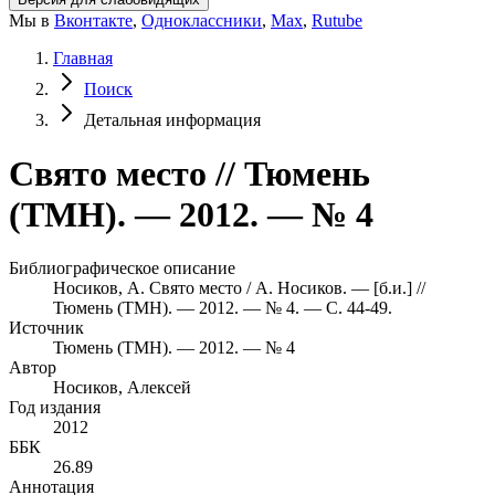
Мы в
Вконтакте
,
Одноклассники
,
Max
,
Rutube
Главная
Поиск
Детальная информация
Свято место // Тюмень
(ТМН). — 2012. — № 4
Библиографическое описание
Носиков, А. Свято место / А. Носиков. — [б.и.] //
Тюмень (ТМН). — 2012. — № 4. — С. 44-49.
Источник
Тюмень (ТМН). — 2012. — № 4
Автор
Носиков, Алексей
Год издания
2012
ББК
26.89
Аннотация