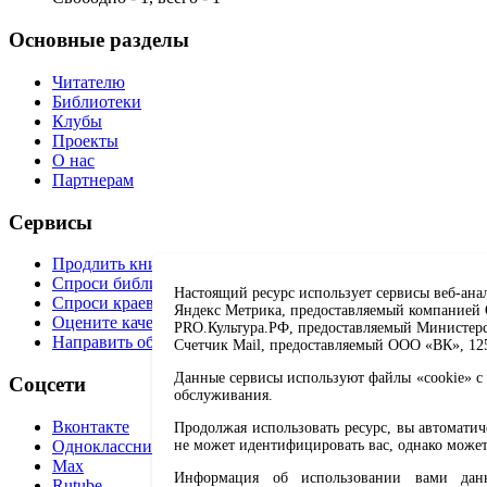
Основные разделы
Читателю
Библиотеки
Клубы
Проекты
О нас
Партнерам
Сервисы
Продлить книгу
Спроси библиотекаря
Настоящий ресурс использует сервисы веб-ана
Спроси краеведа
Яндекс Метрика, предоставляемый компанией О
Оцените качество услуг
PRO.Культура.РФ, предоставляемый Министерств
Направить обращение директору
Счетчик Mail, предоставляемый ООО «ВК», 1251
Данные сервисы используют файлы «cookie» с 
Соцсети
обслуживания.
Вконтакте
Продолжая использовать ресурс, вы автомати
Одноклассники
не может идентифицировать вас, однако может
Max
Информация об использовании вами данно
Rutube