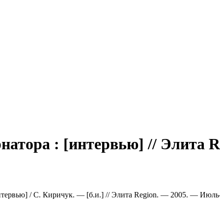
натора : [интервью] // Элита R
тервью] / С. Киричук. — [б.и.] // Элита Region. — 2005. — Июль-