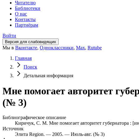
Читателю
Библиотеки
О нас
Контакты
Партнёрам
Войти
Версия для слабовидящих
Мы в
Вконтакте
,
Одноклассники
,
Max
,
Rutube
Главная
Поиск
Детальная информация
Мне помогает авторитет губер
(№ 3)
Библиографическое описание
Киричук, С. М. Мне помогает авторитет губернатора : [ин
Источник
Элита Region. — 2005. — Июль-авг. (№ 3)