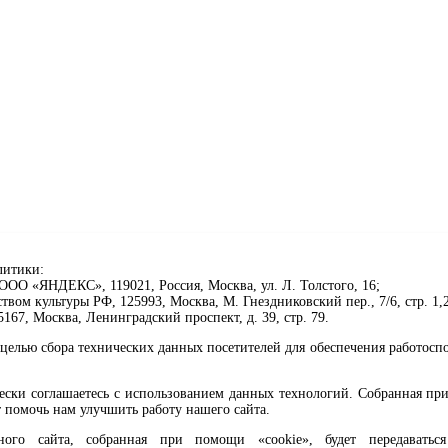
литики:
ОО «ЯНДЕКС», 119021, Россия, Москва, ул. Л. Толстого, 16;
ом культуры РФ, 125993, Москва, М. Гнездниковский пер., 7/6, стр. 1,2
67, Москва, Ленинградский проспект, д. 39, стр. 79.
целью сбора технических данных посетителей для обеспечения работосп
чески соглашаетесь с использованием данных технологий. Собранная п
 помочь нам улучшить работу нашего сайта.
го сайта, собранная при помощи «cookie», будет передаваться 