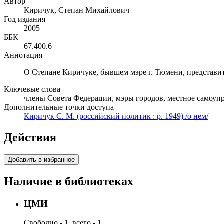
Автор
Киричук, Степан Михайлович
Год издания
2005
ББК
67.400.6
Аннотация
О Степане Киричуке, бывшем мэре г. Тюмени, представи
Ключевые слова
члены Совета Федерации, мэры городов, местное самоуп
Дополнительные точки доступа
Киричук С. М. (российский политик : р. 1949) /о нем/
Действия
Добавить в избранное
Наличие в библиотеках
ЦМИ
Свободно - 1, всего - 1