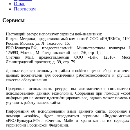
О нас
Партнерам
Сервисы
Продлить книгу
Настоящий ресурс использует сервисы веб-аналитики:
Спроси библиотекаря
Яндекс Метрика, предоставляемый компанией ООО «ЯНДЕКС», 1190
Спроси краеведа
Россия, Москва, ул. Л. Толстого, 16;
Оцените качество услуг
PRO.Культура.РФ, предоставляемый Министерством культуры 
Направить обращение директору
125993, Москва, М. Гнездниковский пер., 7/6, стр. 1,2;
Счетчик Mail, предоставляемый ООО «ВК», 125167, Моск
Ленинградский проспект, д. 39, стр. 79.
Соцсети
Данные сервисы используют файлы «cookie» с целью сбора техничес
Вконтакте
данных посетителей для обеспечения работоспособности и улучше
Одноклассники
качества обслуживания.
Max
Продолжая использовать ресурс, вы автоматически соглашаетес
Rutube
использованием данных технологий. Собранная при помощи «cook
информация не может идентифицировать вас, однако может помочь 
Заметили опечатку? Выделите текст с ошибкой и нажмите
улучшить работу нашего сайта.
клавиши Ctrl+Enter или ссылку ниже
Информация об использовании вами данного сайта, собранная 
помощи «cookie», будет передаваться сервисам «Яндекс-метрик
Сообщить об ошибке
«PRO.Культура.РФ», «Счетчик Mail» и храниться на их серверах
территории Российской Федерации.
2008 –
2026
© Централизованная городская библиотечная