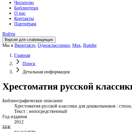
Читателю
Библиотеки
О нас
Контакты
Партнёрам
Войти
Версия для слабовидящих
Мы в
Вконтакте
,
Одноклассники
,
Max
,
Rutube
Главная
Поиск
Детальная информация
Хрестоматия русской классики
Библиографическое описание
Хрестоматия русской классики для дошкольников : стихи, 
Текст : непосредственный
Год издания
2012
ББК