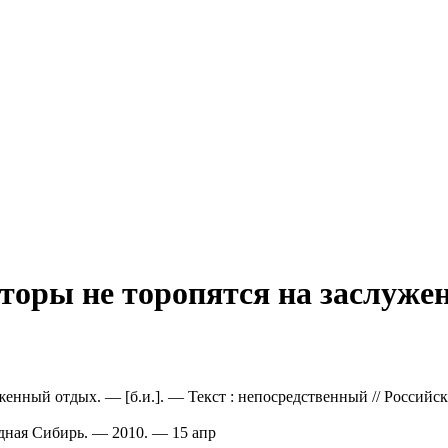
торы не торопятся на заслуже
енный отдых. — [б.и.]. — Текст : непосредственный // Российск
адная Сибирь. — 2010. — 15 апр