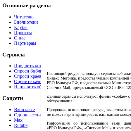
Основные разделы
Читателю
Библиотеки
Клубы
Проекты
О нас
Партнерам
Сервисы
Продлить книгу
Спроси библиотекаря
Настоящий ресурс использует сервисы веб-ана
Спроси краеведа
Яндекс Метрика, предоставляемый компанией О
Оцените качество услуг
PRO.Культура.РФ, предоставляемый Министерств
Направить обращение директору
Счетчик Mail, предоставляемый ООО «ВК», 1251
Данные сервисы используют файлы «cookie» с 
Соцсети
обслуживания.
Вконтакте
Продолжая использовать ресурс, вы автомати
Одноклассники
не может идентифицировать вас, однако может
Max
Информация об использовании вами данно
Rutube
«PRO.Культура.РФ», «Счетчик Mail» и хранить