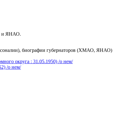
О и ЯНАО.
рсоналии), биографии губернаторов (ХМАО, ЯНАО)
ого округа : 31.05.1950) /о нем/
2) /о нем/