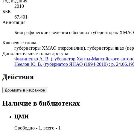
Год издания
2010
ББК
67.401
Аннотация
Биографические сведения о бывших губернаторах ХМА
Ключевые слова
губернаторы ХМАО (персоналии), губернаторы янао (пе
Дополнительные точки доступа
Филипенко А. В. (губернатор Ханты-Мансийского автономн
Неелов Ю. В. (губернатор ЯНАО (1994-2010) : р. 24.06.195
Действия
Добавить в избранное
Наличие в библиотеках
ЦМИ
Свободно - 1, всего - 1