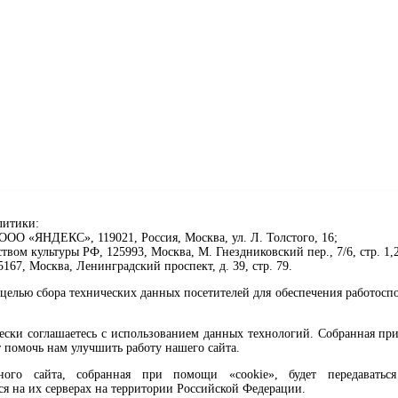
литики:
ОО «ЯНДЕКС», 119021, Россия, Москва, ул. Л. Толстого, 16;
ом культуры РФ, 125993, Москва, М. Гнездниковский пер., 7/6, стр. 1,2
67, Москва, Ленинградский проспект, д. 39, стр. 79.
целью сбора технических данных посетителей для обеспечения работосп
чески соглашаетесь с использованием данных технологий. Собранная п
 помочь нам улучшить работу нашего сайта.
го сайта, собранная при помощи «cookie», будет передаваться 
ся на их серверах на территории Российской Федерации.