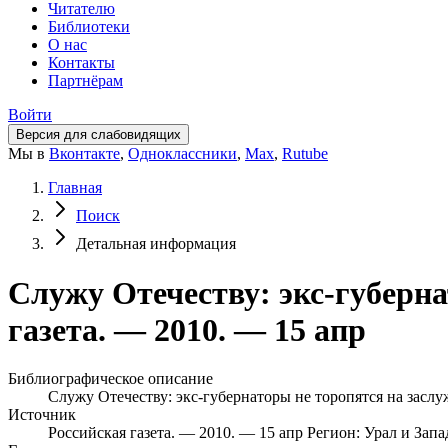
Читателю
Библиотеки
О нас
Контакты
Партнёрам
Войти
Версия для слабовидящих
Мы в
Вконтакте
,
Одноклассники
,
Max
,
Rutube
Главная
Поиск
Детальная информация
Служу Отечеству: экс-губерна
газета. — 2010. — 15 апр
Библиографическое описание
Служу Отечеству: экс-губернаторы не торопятся на заслуж
Источник
Российская газета. — 2010. — 15 апр
Регион: Урал и Зап