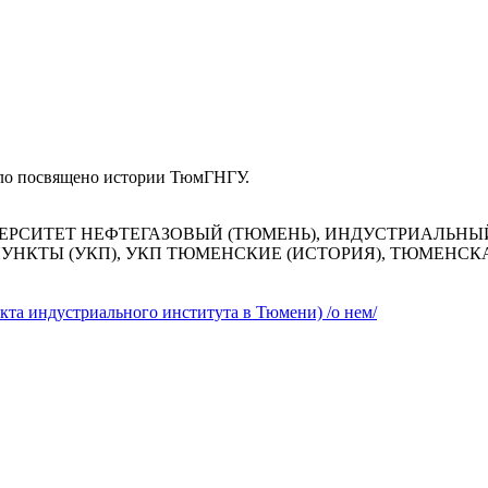
ыло посвящено истории ТюмГНГУ.
ЕРСИТЕТ НЕФТЕГАЗОВЫЙ (ТЮМЕНЬ), ИНДУСТРИАЛЬНЫЙ
НКТЫ (УКП), УКП ТЮМЕНСКИЕ (ИСТОРИЯ), ТЮМЕНСКА
кта индустриального института в Тюмени) /о нем/