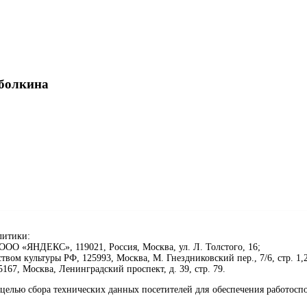
оболкина
литики:
ОО «ЯНДЕКС», 119021, Россия, Москва, ул. Л. Толстого, 16;
ом культуры РФ, 125993, Москва, М. Гнездниковский пер., 7/6, стр. 1,2
67, Москва, Ленинградский проспект, д. 39, стр. 79.
клавиши Ctrl+Enter или ссылку ниже
целью сбора технических данных посетителей для обеспечения работосп