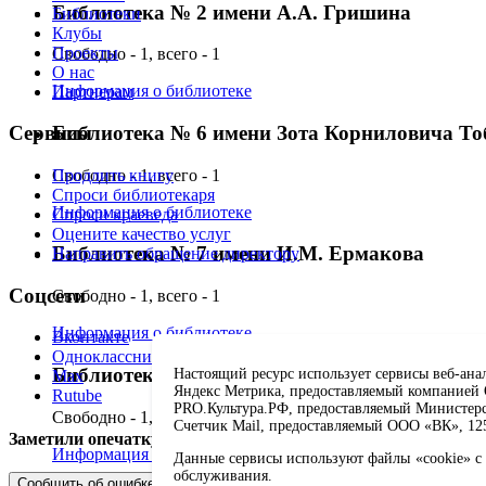
Библиотека № 2 имени А.А. Гришина
Библиотеки
Клубы
Проекты
Свободно - 1, всего - 1
О нас
Информация о библиотеке
Партнерам
Библиотека № 6 имени Зота Корниловича Т
Сервисы
Свободно - 1, всего - 1
Продлить книгу
Спроси библиотекаря
Информация о библиотеке
Спроси краеведа
Оцените качество услуг
Библиотека № 7 имени И.М. Ермакова
Направить обращение директору
Соцсети
Свободно - 1, всего - 1
Информация о библиотеке
Вконтакте
Одноклассники
Библиотека № 8 имени А.П. Чехова
Настоящий ресурс использует сервисы веб-ана
Max
Яндекс Метрика, предоставляемый компанией О
Rutube
PRO.Культура.РФ, предоставляемый Министерств
Свободно - 1, всего - 1
Счетчик Mail, предоставляемый ООО «ВК», 1251
Заметили опечатку? Выделите текст с ошибкой и нажмите 
Информация о библиотеке
Данные сервисы используют файлы «cookie» с 
обслуживания.
Сообщить об ошибке