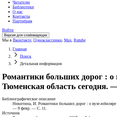
Читателю
Библиотеки
О нас
Контакты
Партнёрам
Войти
Версия для слабовидящих
Мы в
Вконтакте
,
Одноклассники
,
Max
,
Rutube
Главная
Поиск
Детальная информация
Романтики больших дорог : о
Тюменская область сегодня. —
Библиографическое описание
Никитина, И. Романтики больших дорог : о вузе-юбиляре 
— 9 февр. — С. 11.
Источник