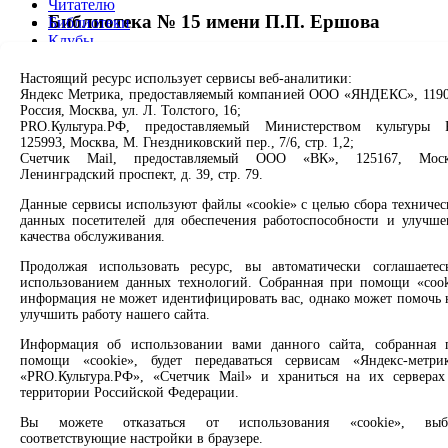
Читателю
Библиотека № 15 имени П.П. Ершова
Библиотеки
Клубы
Проекты
Свободно - 1, всего - 1
О нас
Настоящий ресурс использует сервисы веб-аналитики:
Информация о библиотеке
Партнерам
Яндекс Метрика, предоставляемый компанией ООО «ЯНДЕКС», 1190
Россия, Москва, ул. Л. Толстого, 16;
PRO.Культура.РФ, предоставляемый Министерством культуры 
Библиотека № 2 имени А.А. Гришина
Сервисы
125993, Москва, М. Гнездниковский пер., 7/6, стр. 1,2;
Счетчик Mail, предоставляемый ООО «ВК», 125167, Моск
Свободно - 1, всего - 1
Продлить книгу
Ленинградский проспект, д. 39, стр. 79.
Спроси библиотекаря
Данные сервисы используют файлы «cookie» с целью сбора техничес
Информация о библиотеке
Спроси краеведа
данных посетителей для обеспечения работоспособности и улучше
Оцените качество услуг
качества обслуживания.
Библиотека № 6 имени Зота Корниловича
Направить обращение директору
Тоболкина
Продолжая использовать ресурс, вы автоматически соглашаетес
Соцсети
использованием данных технологий. Собранная при помощи «cook
информация не может идентифицировать вас, однако может помочь 
Свободно - 1, всего - 1
улучшить работу нашего сайта.
Вконтакте
Информация о библиотеке
Одноклассники
Информация об использовании вами данного сайта, собранная 
Max
помощи «cookie», будет передаваться сервисам «Яндекс-метрик
Rutube
ЦМИ
«PRO.Культура.РФ», «Счетчик Mail» и храниться на их серверах
территории Российской Федерации.
Заметили опечатку? Выделите текст с ошибкой и нажмите
Свободно - 1, всего - 1
Вы можете отказаться от использования «cookie», выб
клавиши Ctrl+Enter или ссылку ниже
соответствующие настройки в браузере.