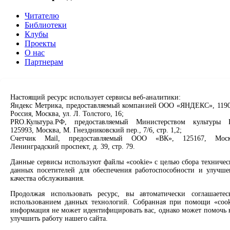
Читателю
Библиотеки
Клубы
Проекты
О нас
Партнерам
Сервисы
Настоящий ресурс использует сервисы веб-аналитики:
Продлить книгу
Яндекс Метрика, предоставляемый компанией ООО «ЯНДЕКС», 1190
Спроси библиотекаря
Россия, Москва, ул. Л. Толстого, 16;
Спроси краеведа
PRO.Культура.РФ, предоставляемый Министерством культуры 
Оцените качество услуг
125993, Москва, М. Гнездниковский пер., 7/6, стр. 1,2;
Направить обращение директору
Счетчик Mail, предоставляемый ООО «ВК», 125167, Моск
Ленинградский проспект, д. 39, стр. 79.
Соцсети
Данные сервисы используют файлы «cookie» с целью сбора техничес
данных посетителей для обеспечения работоспособности и улучше
Вконтакте
качества обслуживания.
Одноклассники
Продолжая использовать ресурс, вы автоматически соглашаетес
Max
использованием данных технологий. Собранная при помощи «cook
Rutube
информация не может идентифицировать вас, однако может помочь 
улучшить работу нашего сайта.
Заметили опечатку? Выделите текст с ошибкой и нажмите