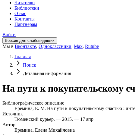
Читателю
Библиотеки
О нас
Контакты
Партнёрам
Войти
Версия для слабовидящих
Мы в
Вконтакте
,
Одноклассники
,
Max
,
Rutube
Главная
Поиск
Детальная информация
На пути к покупательскому сч
Библиографическое описание
Еремина, Е. М. На пути к покупательскому счастью : интер
Источник
Тюменский курьер. — 2015. — 17 апр
Автор
Еремина, Елена Михайловна