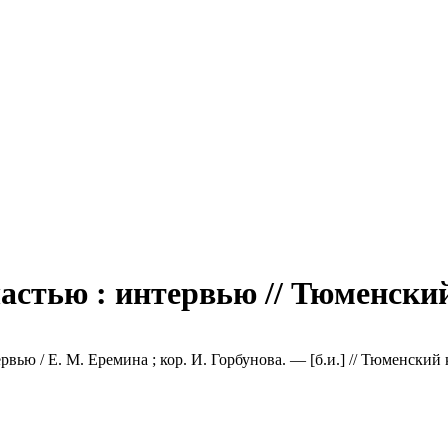
астью : интервью // Тюменский
вью / Е. М. Еремина ; кор. И. Горбунова. — [б.и.] // Тюменский 