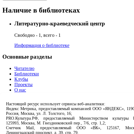
Наличие в библиотеках
Литературно-краеведческий центр
Свободно - 1, всего - 1
Информация о библиотеке
Основные разделы
Читателю
Библиотеки
Клубы
Проекты
О нас
Партнерам
Настоящий ресурс использует сервисы веб-аналитики:
Сервисы
Яндекс Метрика, предоставляемый компанией ООО «ЯНДЕКС», 1190
Россия, Москва, ул. Л. Толстого, 16;
Продлить книгу
PRO.Культура.РФ, предоставляемый Министерством культуры 
125993, Москва, М. Гнездниковский пер., 7/6, стр. 1,2;
Спроси библиотекаря
Счетчик Mail, предоставляемый ООО «ВК», 125167, Моск
Спроси краеведа
Ленинградский проспект, д. 39, стр. 79.