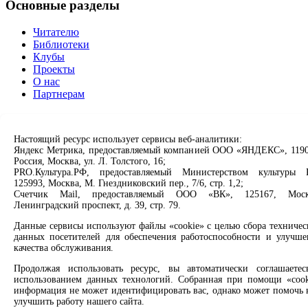
Основные разделы
Читателю
Библиотеки
Клубы
Проекты
О нас
Партнерам
Сервисы
Настоящий ресурс использует сервисы веб-аналитики:
Продлить книгу
Яндекс Метрика, предоставляемый компанией ООО «ЯНДЕКС», 1190
Спроси библиотекаря
Россия, Москва, ул. Л. Толстого, 16;
Спроси краеведа
PRO.Культура.РФ, предоставляемый Министерством культуры 
125993, Москва, М. Гнездниковский пер., 7/6, стр. 1,2;
Оцените качество услуг
Счетчик Mail, предоставляемый ООО «ВК», 125167, Моск
Направить обращение директору
Ленинградский проспект, д. 39, стр. 79.
Соцсети
Данные сервисы используют файлы «cookie» с целью сбора техничес
данных посетителей для обеспечения работоспособности и улучше
качества обслуживания.
Вконтакте
Одноклассники
Продолжая использовать ресурс, вы автоматически соглашаетес
Max
использованием данных технологий. Собранная при помощи «cook
Rutube
информация не может идентифицировать вас, однако может помочь 
улучшить работу нашего сайта.