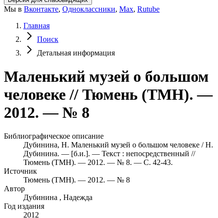
Мы в
Вконтакте
,
Одноклассники
,
Max
,
Rutube
Главная
Поиск
Детальная информация
Маленький музей о большом
человеке // Тюмень (ТМН). —
2012. — № 8
Библиографическое описание
Дубинина, Н. Маленький музей о большом человеке / Н.
Дубинина. — [б.и.]. — Текст : непосредственный //
Тюмень (ТМН). — 2012. — № 8. — С. 42-43.
Источник
Тюмень (ТМН). — 2012. — № 8
Автор
Дубинина , Надежда
Год издания
2012