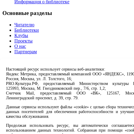
Информация о библиотеке
Основные разделы
Читателю
Библиотеки
Клубы
Проекты
О нас
Партнерам
Сервисы
Настоящий ресурс использует сервисы веб-аналитики:
Яндекс Метрика, предоставляемый компанией ООО «ЯНДЕКС», 1190
Продлить книгу
Россия, Москва, ул. Л. Толстого, 16;
Спроси библиотекаря
PRO.Культура.РФ, предоставляемый Министерством культуры 
Спроси краеведа
125993, Москва, М. Гнездниковский пер., 7/6, стр. 1,2;
Оцените качество услуг
Счетчик Mail, предоставляемый ООО «ВК», 125167, Моск
Направить обращение директору
Ленинградский проспект, д. 39, стр. 79.
Данные сервисы используют файлы «cookie» с целью сбора техничес
Соцсети
данных посетителей для обеспечения работоспособности и улучше
качества обслуживания.
Вконтакте
Одноклассники
Продолжая использовать ресурс, вы автоматически соглашаетес
Max
использованием данных технологий. Собранная при помощи «cook