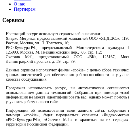
О нас
Партнерам
Сервисы
Продлить книгу
Настоящий ресурс использует сервисы веб-аналитики:
Спроси библиотекаря
Яндекс Метрика, предоставляемый компанией ООО «ЯНДЕКС», 1190
Спроси краеведа
Россия, Москва, ул. Л. Толстого, 16;
Оцените качество услуг
PRO.Культура.РФ, предоставляемый Министерством культуры 
Направить обращение директору
125993, Москва, М. Гнездниковский пер., 7/6, стр. 1,2;
Счетчик Mail, предоставляемый ООО «ВК», 125167, Моск
Ленинградский проспект, д. 39, стр. 79.
Соцсети
Данные сервисы используют файлы «cookie» с целью сбора техничес
Вконтакте
данных посетителей для обеспечения работоспособности и улучше
Одноклассники
качества обслуживания.
Max
Продолжая использовать ресурс, вы автоматически соглашаетес
Rutube
использованием данных технологий. Собранная при помощи «cook
информация не может идентифицировать вас, однако может помочь 
Заметили опечатку? Выделите текст с ошибкой и нажмите
улучшить работу нашего сайта.
клавиши Ctrl+Enter или ссылку ниже
Информация об использовании вами данного сайта, собранная 
помощи «cookie», будет передаваться сервисам «Яндекс-метрик
Сообщить об ошибке
«PRO.Культура.РФ», «Счетчик Mail» и храниться на их серверах
территории Российской Федерации.
2008 –
2026
© Централизованная городская библиотечная