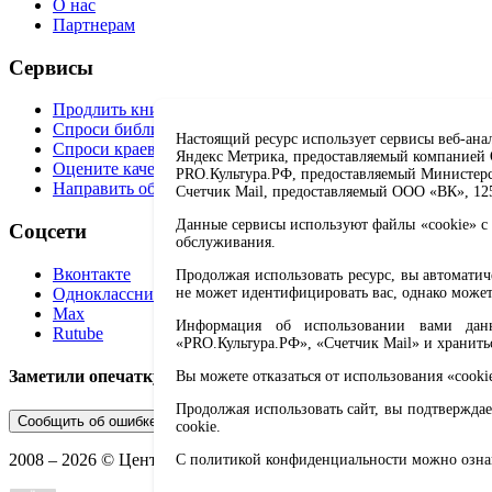
О нас
Партнерам
Сервисы
Продлить книгу
Спроси библиотекаря
Настоящий ресурс использует сервисы веб-ана
Спроси краеведа
Яндекс Метрика, предоставляемый компанией О
Оцените качество услуг
PRO.Культура.РФ, предоставляемый Министерств
Направить обращение директору
Счетчик Mail, предоставляемый ООО «ВК», 1251
Данные сервисы используют файлы «cookie» с 
Соцсети
обслуживания.
Вконтакте
Продолжая использовать ресурс, вы автомати
Одноклассники
не может идентифицировать вас, однако может
Max
Информация об использовании вами данно
Rutube
«PRO.Культура.РФ», «Счетчик Mail» и хранить
Заметили опечатку? Выделите текст с ошибкой и нажмите 
Вы можете отказаться от использования «cooki
Продолжая использовать сайт, вы подтверждае
Сообщить об ошибке
cookie.
2008 –
2026
© Централизованная городская библиотечная систе
С политикой конфиденциальности можно озн