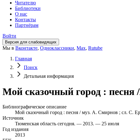
Читателю
Библиотеки
О нас
Контакты
Партнёрам
Войти
Версия для слабовидящих
Мы в
Вконтакте
,
Одноклассники
,
Max
,
Rutube
Главная
Поиск
Детальная информация
Мой сказочный город : песня 
Библиографическое описание
Мой сказочный город : песня / муз. А. Смирнов ; сл. С. Е
Источник
Тюменская область сегодня. — 2013. — 25 июля
Год издания
2013