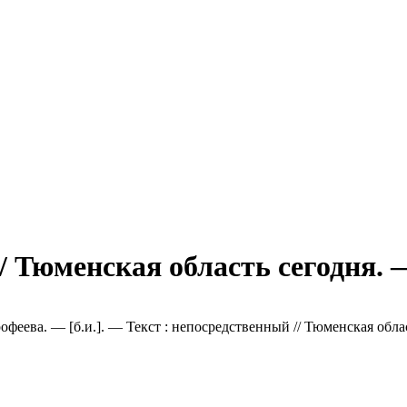
// Тюменская область сегодня. 
рофеева. — [б.и.]. — Текст : непосредственный // Тюменская обл