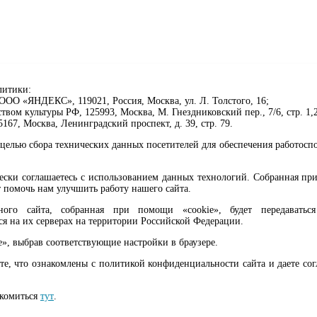
литики:
ОО «ЯНДЕКС», 119021, Россия, Москва, ул. Л. Толстого, 16;
ом культуры РФ, 125993, Москва, М. Гнездниковский пер., 7/6, стр. 1,2
67, Москва, Ленинградский проспект, д. 39, стр. 79.
целью сбора технических данных посетителей для обеспечения работосп
чески соглашаетесь с использованием данных технологий. Собранная п
 помочь нам улучшить работу нашего сайта.
го сайта, собранная при помощи «cookie», будет передаваться 
ся на их серверах на территории Российской Федерации.
клавиши Ctrl+Enter или ссылку ниже
e», выбрав соответствующие настройки в браузере.
те, что ознакомлены с политикой конфиденциальности сайта и даете со
ма, 6+
акомиться
тут
.