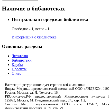
Наличие в библиотеках
Центральная городская библиотека
Свободно - 1, всего - 1
Информация о библиотеке
Основные разделы
Читателю
Библиотеки
Клубы
Проекты
О нас
Партнерам
Настоящий ресурс использует сервисы веб-аналитики:
Сервисы
Яндекс Метрика, предоставляемый компанией ООО «ЯНДЕКС», 1190
Россия, Москва, ул. Л. Толстого, 16;
Продлить книгу
PRO.Культура.РФ, предоставляемый Министерством культуры 
125993, Москва, М. Гнездниковский пер., 7/6, стр. 1,2;
Спроси библиотекаря
Счетчик Mail, предоставляемый ООО «ВК», 125167, Моск
Спроси краеведа
Ленинградский проспект, д. 39, стр. 79.