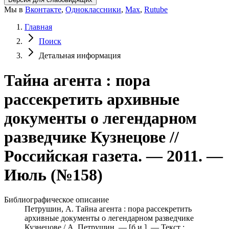
Мы в
Вконтакте
,
Одноклассники
,
Max
,
Rutube
Главная
Поиск
Детальная информация
Тайна агента : пора
рассекретить архивные
документы о легендарном
разведчике Кузнецове //
Российская газета. — 2011. —
Июль (№158)
Библиографическое описание
Петрушин, А. Тайна агента : пора рассекретить
архивные документы о легендарном разведчике
Кузнецове / А. Петрушин. — [б.и.]. — Текст :