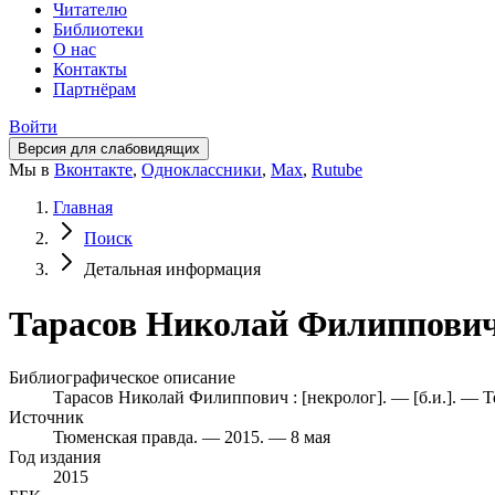
Читателю
Библиотеки
О нас
Контакты
Партнёрам
Войти
Версия для слабовидящих
Мы в
Вконтакте
,
Одноклассники
,
Max
,
Rutube
Главная
Поиск
Детальная информация
Тарасов Николай Филиппович :
Библиографическое описание
Тарасов Николай Филиппович : [некролог]. — [б.и.]. — Т
Источник
Тюменская правда. — 2015. — 8 мая
Год издания
2015