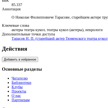
ББК
85.337
Аннотация
О Николае Филипповиче Тарасове, старейшем актере труп
Ключевые слова
актеры театра кукол, театры кукол (актеры), некрологи
Дополнительные точки доступа
Тарасов Н. П. (старейший актер Тюменского театра кукол)
Действия
Добавить в избранное
Основные разделы
Читателю
Библиотеки
Клубы
Проекты
О нас
Партнерам