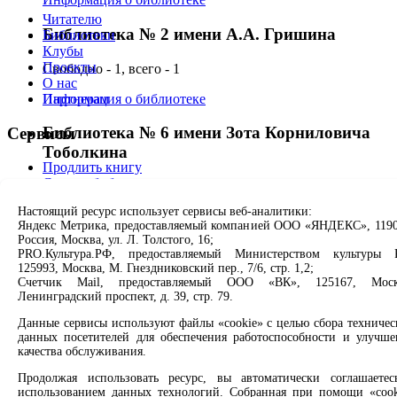
Читателю
Библиотека № 2 имени А.А. Гришина
Библиотеки
Клубы
Проекты
Свободно - 1, всего - 1
О нас
Информация о библиотеке
Партнерам
Библиотека № 6 имени Зота Корниловича
Сервисы
Тоболкина
Продлить книгу
Спроси библиотекаря
Свободно - 1, всего - 1
Спроси краеведа
Настоящий ресурс использует сервисы веб-аналитики:
Оцените качество услуг
Информация о библиотеке
Яндекс Метрика, предоставляемый компанией ООО «ЯНДЕКС», 1190
Направить обращение директору
Россия, Москва, ул. Л. Толстого, 16;
Библиотека № 7 имени И.М. Ермакова
PRO.Культура.РФ, предоставляемый Министерством культуры 
Соцсети
125993, Москва, М. Гнездниковский пер., 7/6, стр. 1,2;
Счетчик Mail, предоставляемый ООО «ВК», 125167, Моск
Свободно - 1, всего - 1
Ленинградский проспект, д. 39, стр. 79.
Вконтакте
Информация о библиотеке
Одноклассники
Данные сервисы используют файлы «cookie» с целью сбора техничес
Max
данных посетителей для обеспечения работоспособности и улучше
Rutube
Библиотека № 8 имени А.П. Чехова
качества обслуживания.
Продолжая использовать ресурс, вы автоматически соглашаетес
Заметили опечатку? Выделите текст с ошибкой и нажмите
Свободно - 1, всего - 1
использованием данных технологий. Собранная при помощи «cook