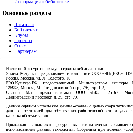
Информация о библиотеке
Основные разделы
Читателю
Библиотеки
Клубы
Проекты
О нас
Партнерам
Сервисы
Настоящий ресурс использует сервисы веб-аналитики:
Яндекс Метрика, предоставляемый компанией ООО «ЯНДЕКС», 1190
Продлить книгу
Россия, Москва, ул. Л. Толстого, 16;
Спроси библиотекаря
PRO.Культура.РФ, предоставляемый Министерством культуры 
Спроси краеведа
125993, Москва, М. Гнездниковский пер., 7/6, стр. 1,2;
Оцените качество услуг
Счетчик Mail, предоставляемый ООО «ВК», 125167, Моск
Направить обращение директору
Ленинградский проспект, д. 39, стр. 79.
Данные сервисы используют файлы «cookie» с целью сбора техничес
Соцсети
данных посетителей для обеспечения работоспособности и улучше
качества обслуживания.
Вконтакте
Одноклассники
Продолжая использовать ресурс, вы автоматически соглашаетес
Max
использованием данных технологий. Собранная при помощи «cook