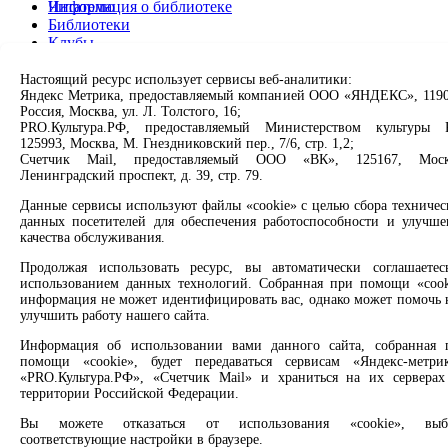
Читателю
Информация о библиотеке
Библиотеки
Клубы
Проекты
О нас
Настоящий ресурс использует сервисы веб-аналитики:
Партнерам
Яндекс Метрика, предоставляемый компанией ООО «ЯНДЕКС», 1190
Россия, Москва, ул. Л. Толстого, 16;
PRO.Культура.РФ, предоставляемый Министерством культуры 
Сервисы
125993, Москва, М. Гнездниковский пер., 7/6, стр. 1,2;
Счетчик Mail, предоставляемый ООО «ВК», 125167, Моск
Продлить книгу
Ленинградский проспект, д. 39, стр. 79.
Спроси библиотекаря
Данные сервисы используют файлы «cookie» с целью сбора техничес
Спроси краеведа
данных посетителей для обеспечения работоспособности и улучше
Оцените качество услуг
качества обслуживания.
Направить обращение директору
Продолжая использовать ресурс, вы автоматически соглашаетес
Соцсети
использованием данных технологий. Собранная при помощи «cook
информация не может идентифицировать вас, однако может помочь 
улучшить работу нашего сайта.
Вконтакте
Одноклассники
Информация об использовании вами данного сайта, собранная 
Max
помощи «cookie», будет передаваться сервисам «Яндекс-метрик
Rutube
«PRO.Культура.РФ», «Счетчик Mail» и храниться на их серверах
территории Российской Федерации.
Заметили опечатку? Выделите текст с ошибкой и нажмите
Вы можете отказаться от использования «cookie», выб
клавиши Ctrl+Enter или ссылку ниже
соответствующие настройки в браузере.