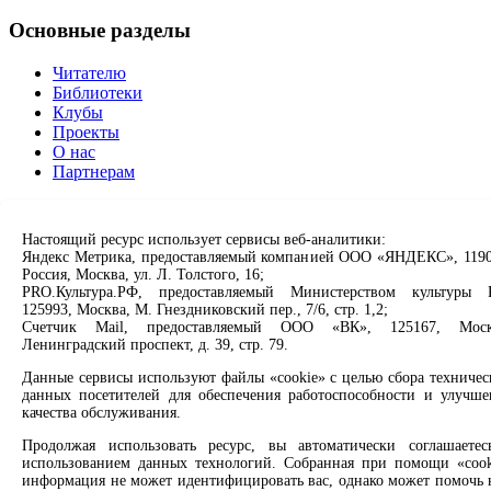
Основные разделы
Читателю
Библиотеки
Клубы
Проекты
О нас
Партнерам
Сервисы
Настоящий ресурс использует сервисы веб-аналитики:
Продлить книгу
Яндекс Метрика, предоставляемый компанией ООО «ЯНДЕКС», 1190
Россия, Москва, ул. Л. Толстого, 16;
Спроси библиотекаря
PRO.Культура.РФ, предоставляемый Министерством культуры 
Спроси краеведа
125993, Москва, М. Гнездниковский пер., 7/6, стр. 1,2;
Оцените качество услуг
Счетчик Mail, предоставляемый ООО «ВК», 125167, Моск
Направить обращение директору
Ленинградский проспект, д. 39, стр. 79.
Соцсети
Данные сервисы используют файлы «cookie» с целью сбора техничес
данных посетителей для обеспечения работоспособности и улучше
качества обслуживания.
Вконтакте
Одноклассники
Продолжая использовать ресурс, вы автоматически соглашаетес
Max
использованием данных технологий. Собранная при помощи «cook
Rutube
информация не может идентифицировать вас, однако может помочь 