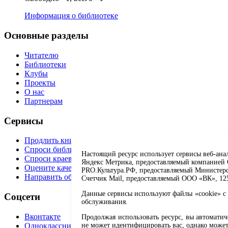
Информация о библиотеке
Основные разделы
Читателю
Библиотеки
Клубы
Проекты
О нас
Партнерам
Сервисы
Продлить книгу
Спроси библиотекаря
Настоящий ресурс использует сервисы веб-ана
Спроси краеведа
Яндекс Метрика, предоставляемый компанией О
Оцените качество услуг
PRO.Культура.РФ, предоставляемый Министерств
Направить обращение директору
Счетчик Mail, предоставляемый ООО «ВК», 1251
Данные сервисы используют файлы «cookie» с 
Соцсети
обслуживания.
Вконтакте
Продолжая использовать ресурс, вы автомати
Одноклассники
не может идентифицировать вас, однако может