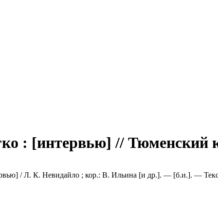
гко : [интервью] // Тюменский 
рвью] / Л. К. Невидайло ; кор.: В. Ильина [и др.]. — [б.и.]. — Т